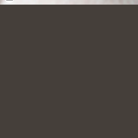
SALONS
Retour aux réalisations
Envie d’un salon
reposant ?
A priori, un salon ne doit pas être surchargé d’objets afin
de mettre en valeur de très beaux mobiliers ou certaines